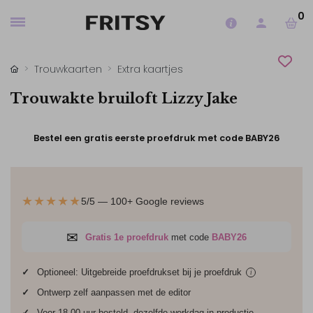
0
Trouwkaarten
Extra kaartjes
Trouwakte bruiloft Lizzy Jake
Bestel een gratis eerste proefdruk met code BABY26
★★★★★
5/5 — 100+ Google reviews
✉
Gratis 1e proefdruk
met code
BABY26
✓
Optioneel: Uitgebreide proefdrukset bij je
proefdruk
i
✓
Ontwerp zelf aanpassen met de editor
✓
Voor 18.00 uur besteld, dezelfde werkdag in productie