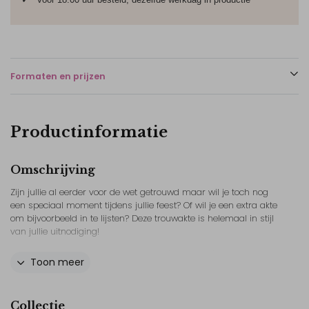
Formaten en prijzen
Productinformatie
Omschrijving
Zijn jullie al eerder voor de wet getrouwd maar wil je toch nog
een speciaal moment tijdens jullie feest? Of wil je een extra akte
om bijvoorbeeld in te lijsten? Deze trouwakte is helemaal in stijl
van jullie uitnodiging!
Deze akte wordt afgedrukt op een A4 (21x29.7cm) en je hebt
Toon meer
keuze uit meerdere papiersoorten
Onze tips:
Collectie