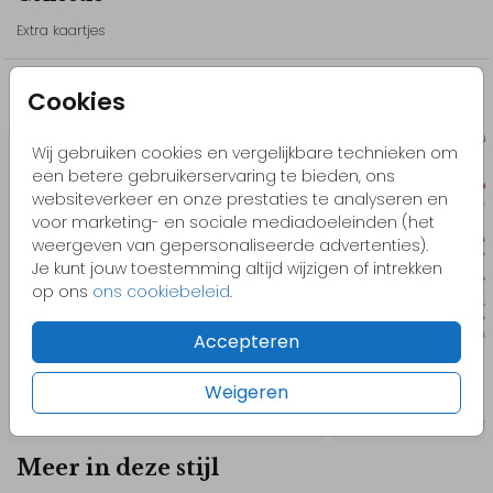
- Bekijk ook het andere drukwerk uit deze lijn, zo is je hele bruiloft
Extra kaartjes
mooi in een stijl!
- Pas het design gemakkelijk zelf aan in onze editor. Voeg
bijvoorbeeld elementen toe, bewerk de kleuren of het lettertype.
Cookies
Misschien vind je dit ook leuk
Kom je ergens niet uit of heb je hulp nodig? Neem gerust
Trou
Wij gebruiken cookies en vergelijkbare technieken om
contact met ons op, we helpen je graag!
een betere gebruikerservaring te bieden, ons
websiteverkeer en onze prestaties te analyseren en
// Lizzy & Jake
voor marketing- en sociale mediadoeleinden (het
weergeven van gepersonaliseerde advertenties).
Je kunt jouw toestemming altijd wijzigen of intrekken
op ons
ons cookiebeleid
.
Accepteren
Weigeren
Meer in deze stijl