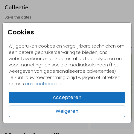
mooi in een stijl!
Collectie
- Bestel altijd een proefdruk van je trouwkaart. Zo weet je zeker er
dat je helemaal tevreden bent met je bestelling.
Save the dates
- Pas het design gemakkelijk zelf aan in onze editor. Voeg
Cookies
bijvoorbeeld elementen toe, bewerk de kleuren of het lettertype.
Misschien vind je dit ook leuk
Wil je liever een ander element? Bekijk dan onze beeldbank.
Wij gebruiken cookies en vergelijkbare technieken om
Save t
een betere gebruikerservaring te bieden, ons
Kom je ergens niet uit of heb je hulp nodig? Neem gerust
websiteverkeer en onze prestaties te analyseren en
contact met ons op, we helpen je graag!
voor marketing- en sociale mediadoeleinden (het
weergeven van gepersonaliseerde advertenties).
// Loes & Anton
Je kunt jouw toestemming altijd wijzigen of intrekken
op ons
ons cookiebeleid
.
Accepteren
Weigeren