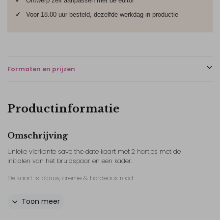
✓
Ontwerp zelf aanpassen met de editor
✓
Voor 18.00 uur besteld, dezelfde werkdag in productie
Formaten en prijzen
Productinformatie
Omschrijving
Unieke vierkante save the date kaart met 2 hartjes met de
initialen van het bruidspaar en een kader.
De kaart is blauw, creme & bordeaux rood.
Onze tips:
Toon meer
- Bekijk ook het andere drukwerk uit deze lijn, zo is je hele bruiloft