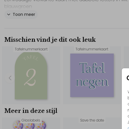
blauwgroen
Toon meer
Onze tips:
- Bekijk ook het andere drukwerk uit deze lijn, zo is je h
bruiloft mooi in een stijl!
Misschien vind je dit ook leuk
- Bestel deze kaart als proefdruk. Dan ontvang je 1 stuk
Tafelnummerkaart
Tafelnummerkaart
kunt ook het nummer weglaten en meerdere blanco s
bestellen. Dan kun je de kaarten zelf een nummer gev
- Pas het design gemakkelijk zelf aan in onze editor. 
bijvoorbeeld elementen toe, bewerk de kleuren of he
lettertype.
Wil je liever een ander element? Bekijk dan onze beel
Een element op maat laten maten kan ook!
Meer in deze stijl
Kom je ergens niet uit of heb je hulp nodig? Neem ger
Glaslabels
Save the date
contact met ons op, we helpen je graag!