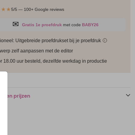
★★★
5/5 — 100+ Google reviews
✉
Gratis 1e proefdruk
met code
BABY26
ioneel: Uitgebreide proefdrukset bij je
proefdruk
i
werp zelf aanpassen met de editor
Tafelnummerkaart
Tafelnummerkaart
Taf
r 18.00 uur besteld, dezelfde werkdag in productie
n en prijzen
Save the date
Welkomstbord