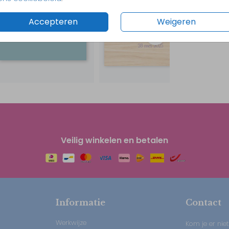
Accepteren
Weigeren
Veilig winkelen en betalen
Informatie
Contact
Werkwijze
Kom je er niet