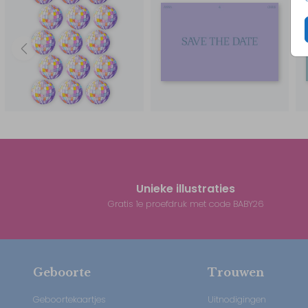
// Anna & Chris
Unieke illustraties
Gratis 1e proefdruk met code BABY26
Geboorte
Trouwen
Geboortekaartjes
Uitnodigingen