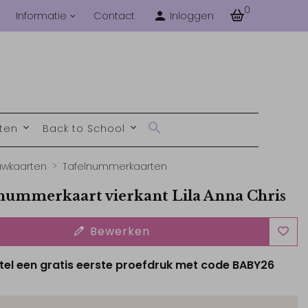
0
Informatie
Contact
Inloggen
nten
Back to School
uwkaarten
Tafelnummerkaarten
nummerkaart vierkant Lila Anna Chris
Bewerken
tel een gratis eerste proefdruk met code BABY26