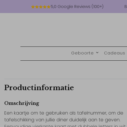
5,0 Google Reviews (100+)
B
Geboorte
Cadeaus
Productinformatie
Omschrijving
Een kaartje om te gebruiken als tafelnummer, om de
tafelschikking van jullie diner duidelijk aan te geven.
Eenvoudige vierkante kaart met dubbele letters in wit