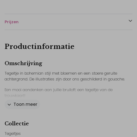
Prijzen
Productinformatie
Omschrijving
Tegeltje in bohemian stijl met bloemen en een stoere geruite
achtergrond. De illustraties zijn door ons geschilderd in gouache.
Een mooi aandenken aan jullie bruiloft: een tegeltje van de
trouwkaart!
Toon meer
Personaliseer dit tegeltje met elementen van jullie trouwdag. Dit
keramieken tegeltje is ook een mooi cadeau voor een huwelijk of
als bedankje.
Collectie
Bekijk ook de rest van deze trouwhuisstijl.
Tegeltjes