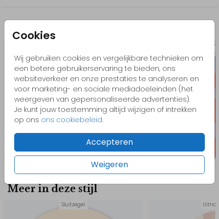
// Ralph & Jip
Misschien vind je dit ook leuk
Cookies
Tegeltje
Tege
Wij gebruiken cookies en vergelijkbare technieken om
een betere gebruikerservaring te bieden, ons
websiteverkeer en onze prestaties te analyseren en
voor marketing- en sociale mediadoeleinden (het
weergeven van gepersonaliseerde advertenties).
Je kunt jouw toestemming altijd wijzigen of intrekken
op ons
ons cookiebeleid
.
Accepteren
Weigeren
Meer in deze stijl
Sluitzegel
Uitno