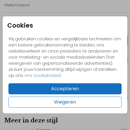
- Pas het design gemakkelijk zelf aan in onze editor. Voeg
Welkomstbord
bijvoorbeeld elementen toe, bewerk de kleuren of het lettertype.
Wil je liever een ander element? Bekijk dan onze beeldbank. Een
Misschien vind je dit ook leuk
Cookies
element op maat laten maten kan ook!
Kom je ergens niet uit of heb je hulp nodig? Neem gerust
Wij gebruiken cookies en vergelijkbare technieken om
contact met ons op, we helpen je graag!
een betere gebruikerservaring te bieden, ons
websiteverkeer en onze prestaties te analyseren en
voor marketing- en sociale mediadoeleinden (het
// Lea & Jonas
weergeven van gepersonaliseerde advertenties).
Je kunt jouw toestemming altijd wijzigen of intrekken
op ons
ons cookiebeleid
.
Accepteren
Weigeren
Meer in deze stijl
Sluitzegel
Uitno