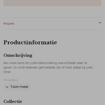
Prijzen
Productinformatie
Omschrijving
Een mooi bord om jullie tafelschikking overzichtelijk weer te
geven. Zo vindt iedereen gemakkelijk zijn of haar plekje bij jullie
diner.
Onze tips:
Toon meer
- Combineer met onze naamkaartjes en tafelnummerkaarten.
- Bekijk ook het andere drukwerk uit deze lijn, zo is je hele bruiloft
mooi in een stijl!
Collectie