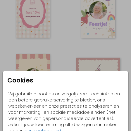
Cookies
Wij gebruiken cookies en vergelijkbare technieken om
een betere gebruikerservaring te bieden, ons
websiteverkeer en onze prestaties te analyseren en
voor marketing- en sociale mediadoeleinden (het
weergeven van gepersonaliseerde advertenties).
Je kunt jouw toestemming altijd wijzigen of intrekken
op ons
ons cookiebeleid
.