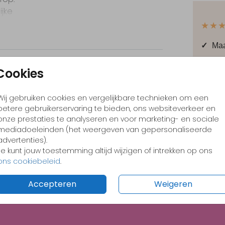
ijke
aal af
★★
✓
Maa
 van
✓
Pas
an,
Cookies
✓
Lie
Wij gebruiken cookies en vergelijkbare technieken om een
betere gebruikerservaring te bieden, ons websiteverkeer en
onze prestaties te analyseren en voor marketing- en sociale
mediadoeleinden (het weergeven van gepersonaliseerde
Prijzen
advertenties).
Je kunt jouw toestemming altijd wijzigen of intrekken op ons
ons cookiebeleid
.
Accepteren
Weigeren