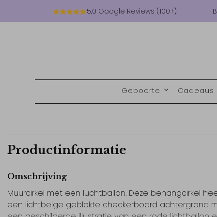
5,0 Google Reviews (100+)
B
Geboorte
Cadeaus
Productinformatie
Omschrijving
Muurcirkel met een luchtballon. Deze behangcirkel hee
een lichtbeige geblokte checkerboard achtergrond 
een geschilderde illustratie van een rode lichtballon e