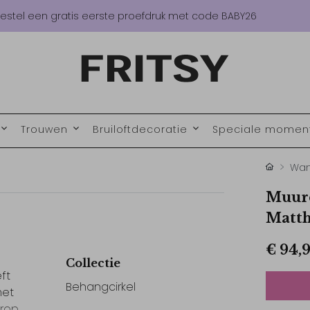
estel een gratis eerste proefdruk met code BABY26
Trouwen
Bruiloftdecoratie
Speciale mome
Wan
Muurc
Matth
€ 94,
Collectie
ft
Behangcirkel
met
rop.