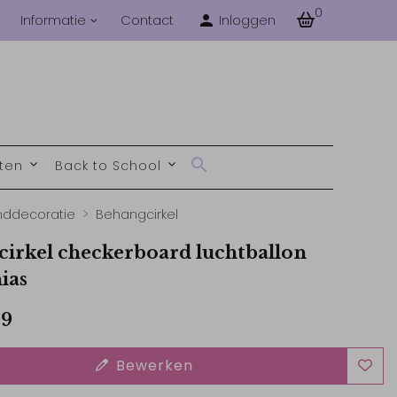
0
Informatie
Contact
Inloggen
nten
Back to School
ddecoratie
Behangcirkel
irkel checkerboard luchtballon
ias
99
Bewerken