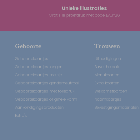
Unieke illustraties
Gratis 1e proefdruk met code BABY26
Geboorte
Trouwen
Geboortekaartjes
Uitnodigingen
Geboortekaartjes jongen
Save the date
Geboortekaartjes meisje
Menukaarten
Geboortekaartjes genderneutraal
Extra kaarten
Geboortekaartjes met foliedruk
Welkomstborden
Geboortekaartjes originele vorm
Naamkaartjes
Aankondigingsproducten
Bevestigingsmaterialen
Extra's