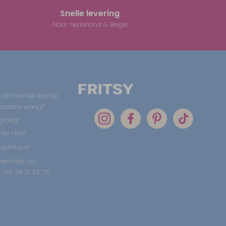
Snelle levering
Naar Nederland & België
 uit met het kaartje
 andere vraag?
graag!
tje naar:
@fritsy.nl
erichtje via
 06 34 21 43 75