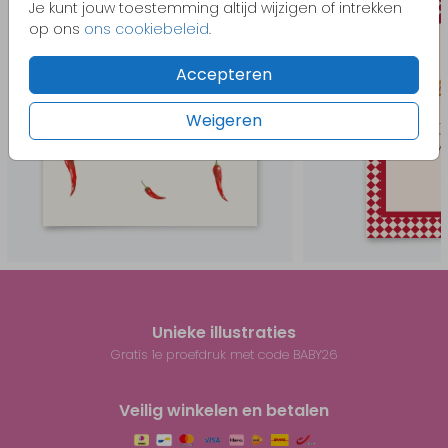
Je kunt jouw toestemming altijd wijzigen of intrekken
op ons
ons cookiebeleid
.
Accepteren
Weigeren
Unieke illustraties
Gratis 1e proefdruk met code BABY26
Veilig winkelen en betalen