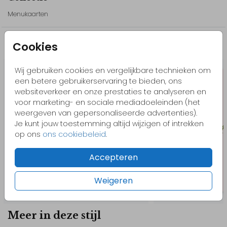
Wil je liever een ander element? Bekijk dan onze beeldbank.
Menukaarten
Kom je ergens niet uit of heb je hulp nodig? Neem gerust
contact met ons op, we helpen je graag!
Cookies
Misschien vind je dit ook leuk
// Liset & Paul
Wij gebruiken cookies en vergelijkbare technieken om
een betere gebruikerservaring te bieden, ons
websiteverkeer en onze prestaties te analyseren en
voor marketing- en sociale mediadoeleinden (het
weergeven van gepersonaliseerde advertenties).
Je kunt jouw toestemming altijd wijzigen of intrekken
op ons
ons cookiebeleid
.
Accepteren
Weigeren
Meer in deze stijl