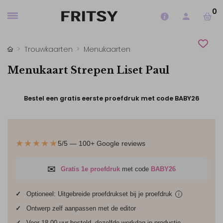
0
Trouwkaarten
Menukaarten
Menukaart Strepen Liset Paul
Bestel een gratis eerste proefdruk met code BABY26
★★★★★
5/5 — 100+ Google reviews
✉
Gratis 1e proefdruk
met code
BABY26
✓
Optioneel: Uitgebreide proefdrukset bij je
proefdruk
i
✓
Ontwerp zelf aanpassen met de editor
✓
Voor 18.00 uur besteld, dezelfde werkdag in productie