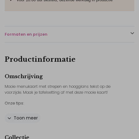
Formaten en prijzen
Productinformatie
Omschrijving
Mooie menukaart met strepen en hoogglans tekst op de
voorzijde. Maak je tafelsetting af met deze mooie kaart!
Onze tips:
- Bekijk ook het andere drukwerk uit deze lijn, zo is je hele bruiloft
Toon meer
mooi in een stijl!
- Pas het design gemakkelijk zelf aan in onze editor. Voeg
bijvoorbeeld elementen toe, bewerk de kleuren of het lettertype.
Collectie