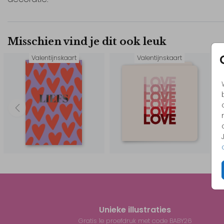
Misschien vind je dit ook leuk
Valentijnskaart
Valentijnskaart
Unieke illustraties
Gratis 1e proefdruk met code BABY26