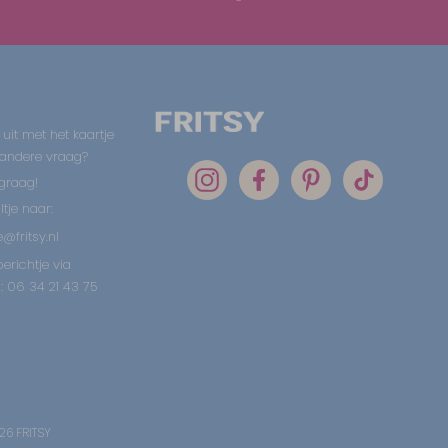
 uit met het kaartje
 andere vraag?
graag!
tje naar:
@fritsy.nl
erichtje via
 06 34 21 43 75
26 FRITSY