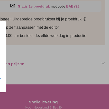
✉
Gratis 1e proefdruk
met code
BABY26
ioneel: Uitgebreide proefdrukset bij je
proefdruk
i
werp zelf aanpassen met de editor
r 18.00 uur besteld, dezelfde werkdag in productie
n en prijzen
Snelle levering
Naar Nederland & België