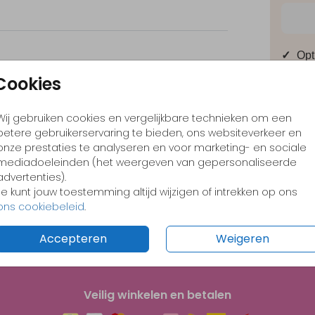
✓
Opt
Cookies
✓
Ont
Valentijnskaart
Valentijnskaart
✓
Voo
Wij gebruiken cookies en vergelijkbare technieken om een
betere gebruikerservaring te bieden, ons websiteverkeer en
onze prestaties te analyseren en voor marketing- en sociale
mediadoeleinden (het weergeven van gepersonaliseerde
advertenties).
Formate
Je kunt jouw toestemming altijd wijzigen of intrekken op ons
ons cookiebeleid
.
Accepteren
Weigeren
Veilig winkelen en betalen