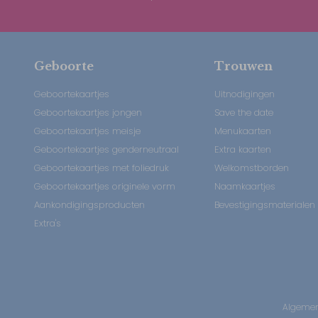
Geboorte
Trouwen
Geboortekaartjes
Uitnodigingen
Geboortekaartjes jongen
Save the date
Geboortekaartjes meisje
Menukaarten
Geboortekaartjes genderneutraal
Extra kaarten
Geboortekaartjes met foliedruk
Welkomstborden
Geboortekaartjes originele vorm
Naamkaartjes
Aankondigingsproducten
Bevestigingsmaterialen
Extra's
Algemen