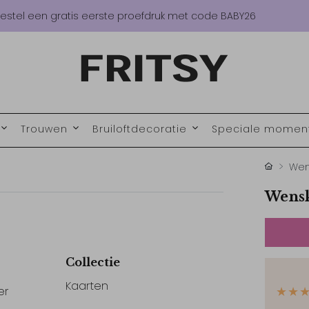
estel een gratis eerste proefdruk met code BABY26
Trouwen
Bruiloftdecoratie
Speciale mome
Wen
Wensk
Collectie
Kaarten
er
★★