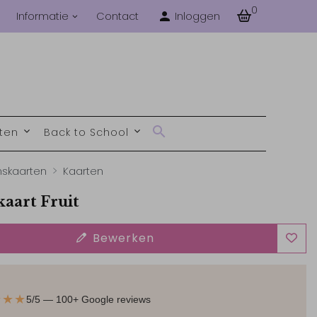
0
Informatie
Contact
Inloggen
nten
Back to School
skaarten
Kaarten
aart Fruit
Bewerken
★★★
5/5 — 100+ Google reviews