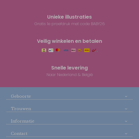
Unieke illustraties
Gratis 1e proefdruk met code BABY26
Veilig winkelen en betalen
Snelle levering
Naar Nederland & België
Geboorte
Trouwen
Informatie
Contact