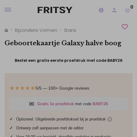
0
Bijzondere Vormen
Stans
Geboortekaartje Galaxy halve boog
Bestel een gratis eerste proefdruk met code BABY26
★★★★★
5/5 — 100+ Google reviews
✉
Gratis 1e proefdruk
met code
BABY26
✓
Optioneel: Uitgebreide proefdrukset bij je
proefdruk
i
✓
Ontwerp zelf aanpassen met de editor
✓
Voor 18.00 uur besteld, dezelfde werkdag in productie