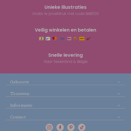
Unieke illustraties
Gratis 1e proefdruk met code BABY26
Veilig winkelen en betalen
Snelle levering
Naar Nederland & België
Geboorte
Trouwen
Informatie
Contact