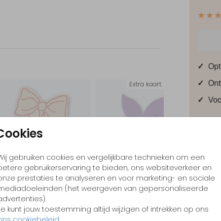
★★
n
✓
Opt
✓
Ont
Extra kaart
✓
Voo
Cookies
Formate
Wij gebruiken cookies en vergelijkbare technieken om een
betere gebruikerservaring te bieden, ons websiteverkeer en
onze prestaties te analyseren en voor marketing- en sociale
mediadoeleinden (het weergeven van gepersonaliseerde
advertenties).
Je kunt jouw toestemming altijd wijzigen of intrekken op ons
ons cookiebeleid
.