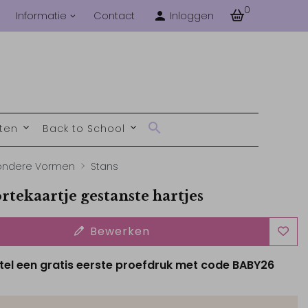
0
Informatie
Contact
Inloggen
nten
Back to School
zondere Vormen
Stans
rtekaartje gestanste hartjes
Bewerken
tel een gratis eerste proefdruk met code BABY26