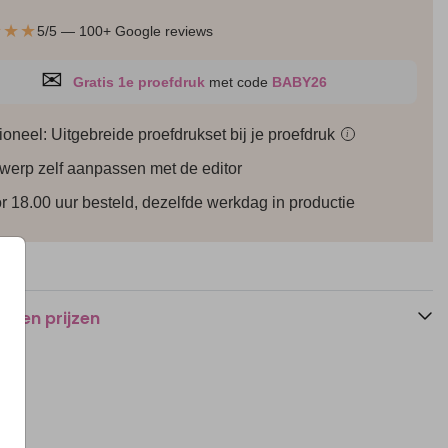
★★★
5/5 — 100+ Google reviews
✉
Gratis 1e proefdruk
met code
BABY26
ioneel: Uitgebreide proefdrukset bij je
proefdruk
i
werp zelf aanpassen met de editor
Extra kaart
Uitnodiging
r 18.00 uur besteld, dezelfde werkdag in productie
n en prijzen