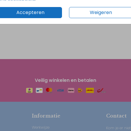
Accepteren
Weigeren
Veilig winkelen en betalen
Informatie
Contact
Werkwijze
Kom je er niet