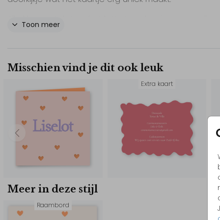
Alle kleuren, tekst en het lettertype kun je eenvoudig
Toon meer
aanpassen in de editor naar jouw wensen.
Dit dubbele kaartje biedt ook genoeg ruimte voor ee
mooie persoonlijke tekst.
Misschien vind je dit ook leuk
Extra kaart
// Otis
Meer in deze stijl
Raambord