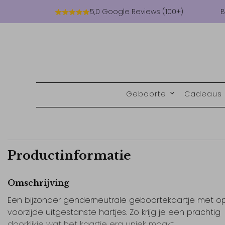
5,0 Google Reviews (100+)
B
Geboorte
Cadeaus
Productinformatie
Omschrijving
Een bijzonder genderneutrale geboortekaartje met o
voorzijde uitgestanste hartjes. Zo krijg je een prachtig
doorkijkje wat het kaartje erg uniek maakt.