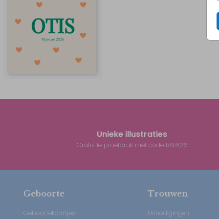
Unieke illustraties
Gratis 1e proefdruk met code BABY26
Geboorte
Trouwen
Geboortekaartjes
Uitnodigingen