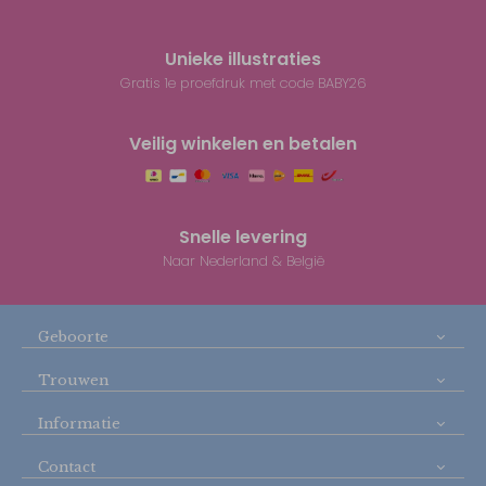
Unieke illustraties
Gratis 1e proefdruk met code BABY26
Veilig winkelen en betalen
Snelle levering
Naar Nederland & België
Geboorte
Trouwen
Informatie
Contact