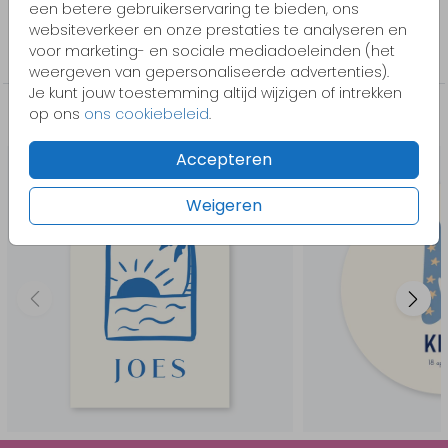
een betere gebruikerservaring te bieden, ons
Collectie
websiteverkeer en onze prestaties te analyseren en
voor marketing- en sociale mediadoeleinden (het
Stans
weergeven van gepersonaliseerde advertenties).
Je kunt jouw toestemming altijd wijzigen of intrekken
op ons
ons cookiebeleid
.
Misschien vind je dit ook leuk
Accepteren
Weigeren