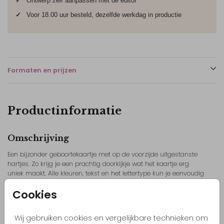
✓
Ontwerp zelf aanpassen met de editor
✓
Voor 18.00 uur besteld, dezelfde werkdag in productie
Formaten en prijzen
Productinformatie
Omschrijving
Een bijzonder geboortekaartje met op de voorzijde uitgestanste
hartjes. Zo krijg je een prachtig doorkijkje wat het kaartje erg
uniek maakt. Alle kleuren, tekst en het lettertype kun je eenvoudig
aanpassen in de editor naar jouw wensen. Dit dubbele kaartje
Cookies
biedt ook genoeg ruimte voor een mooie persoonlijke tekst. //
Liselot
Toon meer
Wij gebruiken cookies en vergelijkbare technieken om