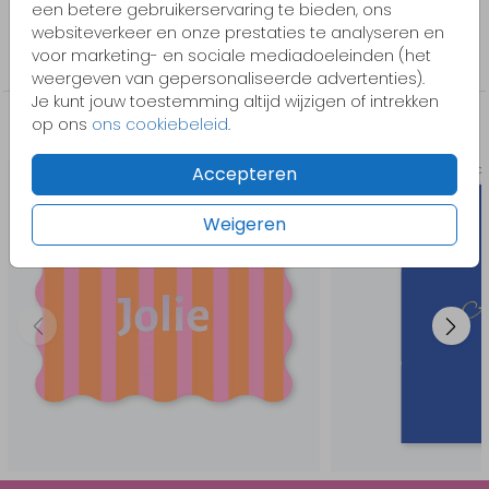
een betere gebruikerservaring te bieden, ons
Collectie
websiteverkeer en onze prestaties te analyseren en
voor marketing- en sociale mediadoeleinden (het
Stans
weergeven van gepersonaliseerde advertenties).
Je kunt jouw toestemming altijd wijzigen of intrekken
op ons
ons cookiebeleid
.
Misschien vind je dit ook leuk
Accepteren
Stans
Extra
Weigeren