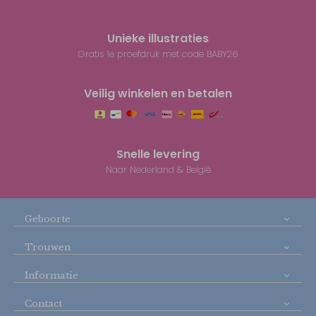
Unieke illustraties
Gratis 1e proefdruk met code BABY26
Veilig winkelen en betalen
Snelle levering
Naar Nederland & België
Geboorte
Trouwen
Informatie
Contact