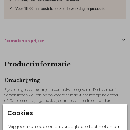
✓
Ontwerp zelf aanpassen met de editor
✓
Voor 18.00 uur besteld, dezelfde werkdag in productie
Formaten en prijzen
Productinformatie
Omschrijving
Bijzonder geboortekaartje in een halve boog vorm. De bloemen in
verschillende kleuren op de voorkant maakt het kaartje helemaal
af. De bloemen zijn gemakkelijk aan te passen in een andere
kleur.
Cookies
Toon meer
// Rosa
Wij gebruiken cookies en vergelijkbare technieken om