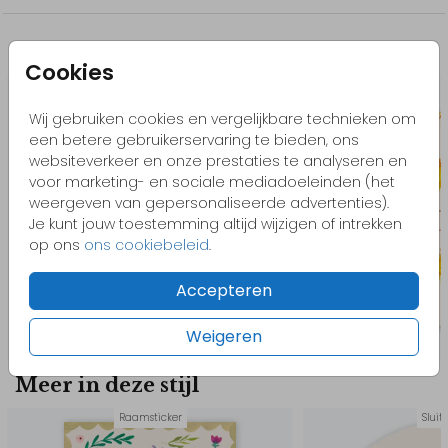
Misschien vind je dit ook leuk
Cookies
Foliedruk
Wij gebruiken cookies en vergelijkbare technieken om
een betere gebruikerservaring te bieden, ons
websiteverkeer en onze prestaties te analyseren en
voor marketing- en sociale mediadoeleinden (het
weergeven van gepersonaliseerde advertenties).
Je kunt jouw toestemming altijd wijzigen of intrekken
op ons
ons cookiebeleid
.
Accepteren
Weigeren
Meer in deze stijl
Raamsticker
Sluit