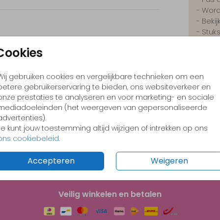
- Word
- Beki
- Stuk
sticke
Cookies
Wij gebruiken cookies en vergelijkbare technieken om een
betere gebruikerservaring te bieden, ons websiteverkeer en
Prijzen
onze prestaties te analyseren en voor marketing- en sociale
mediadoeleinden (het weergeven van gepersonaliseerde
advertenties).
Je kunt jouw toestemming altijd wijzigen of intrekken op ons
ons cookiebeleid
.
Accepteren
Weigeren
Veilig winkelen en betalen