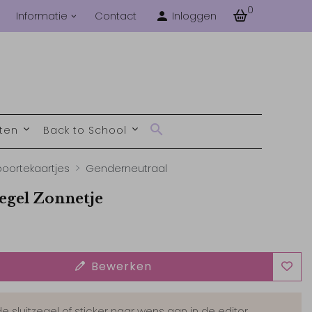
0
Informatie
Contact
Inloggen
nten
Back to School
oortekaartjes
Genderneutraal
zegel Zonnetje
Bewerken
de sluitzegel of sticker naar wens aan in de editor