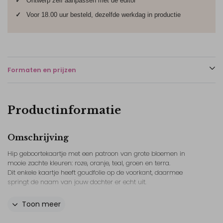
✓
Ontwerp zelf aanpassen met de editor
✓
Voor 18.00 uur besteld, dezelfde werkdag in productie
Formaten en prijzen
Productinformatie
Omschrijving
Hip geboortekaartje met een patroon van grote bloemen in
mooie zachte kleuren: roze, oranje, teal, groen en terra.
Dit enkele kaartje heeft goudfolie op de voorkant, daarmee
springt de naam van jouw dochter er echt uit.
De tekst en lettertype van dit kleurrijke geboortekaartje pas je
Toon meer
eenvoudig zelf aan in de editor.