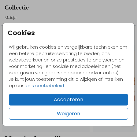
Collectie
// Livia
Meisje
Cookies
Misschien vind je dit ook leuk
Wij gebruiken cookies en vergelijkbare technieken om
een betere gebruikerservaring te bieden, ons
websiteverkeer en onze prestaties te analyseren en
voor marketing- en sociale mediadoeleinden (het
weergeven van gepersonaliseerde advertenties).
Je kunt jouw toestemming altijd wijzigen of intrekken
op ons
ons cookiebeleid
.
Accepteren
Weigeren