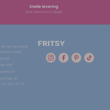
Snelle levering
Naar Nederland & België
 uit met het kaartje
 andere vraag?
graag!
tje naar:
@fritsy.nl
erichtje via
 06 34 21 43 75