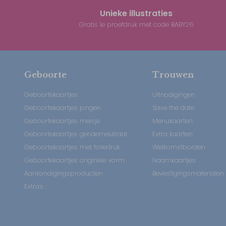
Unieke illustraties
Gratis 1e proefdruk met code BABY26
Geboorte
Trouwen
Geboortekaartjes
Uitnodigingen
Geboortekaartjes jongen
Save the date
Geboortekaartjes meisje
Menukaarten
Geboortekaartjes genderneutraal
Extra kaarten
Geboortekaartjes met foliedruk
Welkomstborden
Geboortekaartjes originele vorm
Naamkaartjes
Aankondigingsproducten
Bevestigingsmaterialen
Extra's