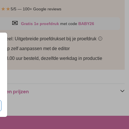
★★★
5/5 — 100+ Google reviews
✉
Gratis 1e proefdruk
met code
BABY26
ioneel: Uitgebreide proefdrukset bij je
proefdruk
i
werp zelf aanpassen met de editor
Foliedruk
r 18.00 uur besteld, dezelfde werkdag in productie
n en prijzen