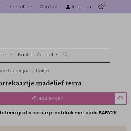
0
Informatie
Contact
Inloggen
nten
Back to School
oortekaartjes
Meisje
rtekaartje madelief terra
Bewerken
tel een gratis eerste proefdruk met code BABY26