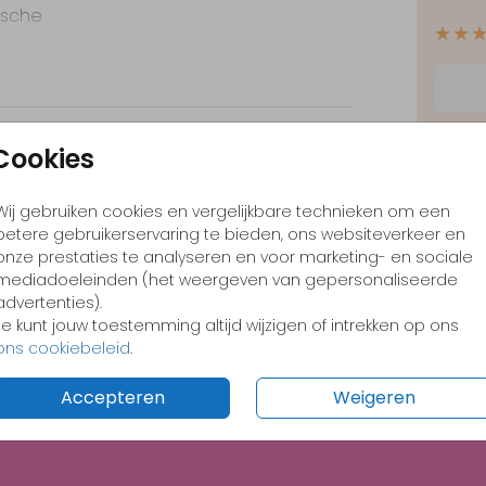
ische
★★
t
✓
Opt
Cookies
✓
Ont
Foliedruk
 kun
Wij gebruiken cookies en vergelijkbare technieken om een
✓
Voo
betere gebruikerservaring te bieden, ons websiteverkeer en
onze prestaties te analyseren en voor marketing- en sociale
mediadoeleinden (het weergeven van gepersonaliseerde
advertenties).
Je kunt jouw toestemming altijd wijzigen of intrekken op ons
Formate
ons cookiebeleid
.
Accepteren
Weigeren