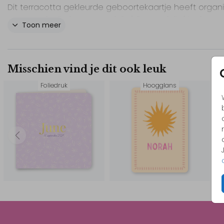
Dit terracotta gekleurde geboortekaartje heeft organ
vormen als zijnde een madelief. De madelief is de
Toon meer
geboortebloem van april, waarmee de geboortekaar
uitermate geschikt is voor een meisje geboren in die
maand.
Misschien vind je dit ook leuk
Maar ook voor andere maanden is dit prachtige
Foliedruk
Hoogglans
geboortekaartje heel mooi. De kleuren van het kaartje
je eenvoudig aanpassen in de editor.
Door het goudfolie springt de naam er echt uit.
// Aimée