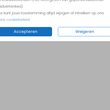
advertenties).
Je kunt jouw toestemming altijd wijzigen of intrekken op ons
ons cookiebeleid
.
Accepteren
Weigeren