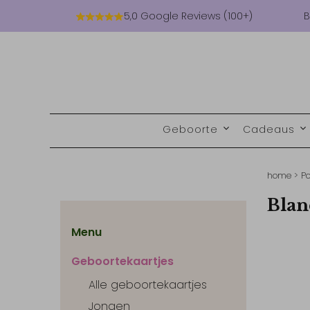
5,0 Google Reviews (100+)
B
Geboorte
Cadeaus
home
>
Po
Blan
Menu
Geboortekaartjes
Alle geboortekaartjes
Jongen