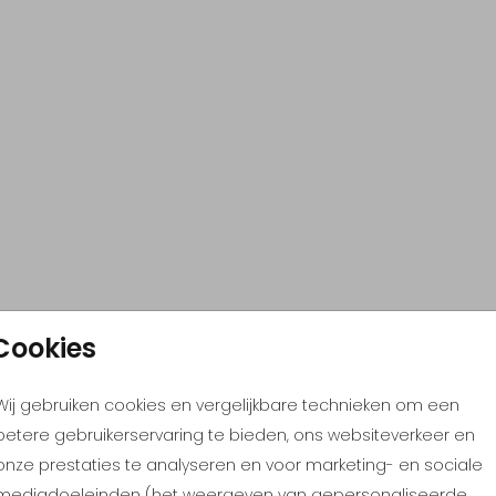
Cookies
Wij gebruiken cookies en vergelijkbare technieken om een
betere gebruikerservaring te bieden, ons websiteverkeer en
onze prestaties te analyseren en voor marketing- en sociale
mediadoeleinden (het weergeven van gepersonaliseerde