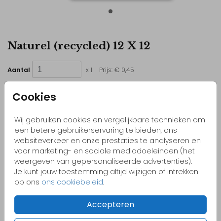
Naturel (recycled) 12 X 12
Aantal
x 1
Prijs:
€ 0,45
Cookies
Wij gebruiken cookies en vergelijkbare technieken om
Kleurrijke & vrolijke ontwerpen
een betere gebruikerservaring te bieden, ons
Originele kaartjes
websiteverkeer en onze prestaties te analyseren en
voor marketing- en sociale mediadoeleinden (het
Pas zelf het kaartje aan naar jouw wensen
weergeven van gepersonaliseerde advertenties).
Bestel gemakkelijk een proefdruk vanaf €1,-
Je kunt jouw toestemming altijd wijzigen of intrekken
op ons
ons cookiebeleid
.
Accepteren
OMSCHRIJVING
naturel (recycled) 12 x 12