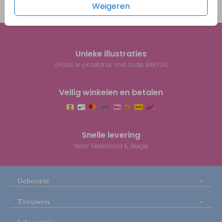
Weigeren
Prijs:
€ 0,45
per 1
Unieke illustraties
Gratis 1e proefdruk met code BABY26
Veilig winkelen en betalen
Snelle levering
Naar Nederland & België
Geboorte
Trouwen