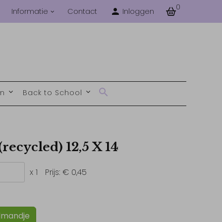
0
Informatie
Contact
Inloggen
en
Back to School
(recycled) 12,5 X 14
x 1
Prijs:
€ 0,45
lmandje