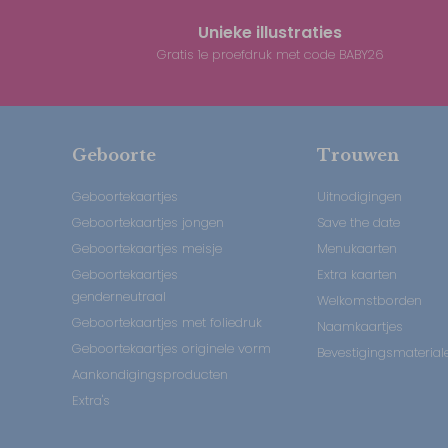
Unieke illustraties
Gratis 1e proefdruk met code BABY26
Geboorte
Trouwen
Geboortekaartjes
Uitnodigingen
Geboortekaartjes jongen
Save the date
Geboortekaartjes meisje
Menukaarten
Geboortekaartjes
Extra kaarten
genderneutraal
Welkomstborden
Geboortekaartjes met foliedruk
Naamkaartjes
Geboortekaartjes originele vorm
Bevestigingsmaterial
Aankondigingsproducten
Extra's