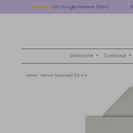
5,0 Google Reviews (100+)
B
Geboorte
Cadeaus
home
>
Naturel (recycled) 12,5 X 14