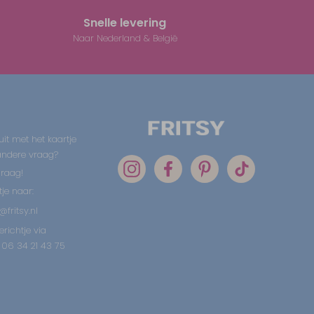
Snelle levering
Naar Nederland & België
uit met het kaartje
 andere vraag?
graag!
tje naar:
@fritsy.nl
erichtje via
06 34 21 43 75