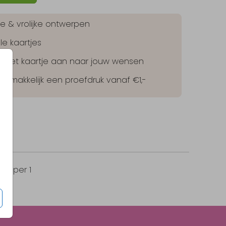
jke & vrolijke ontwerpen
le kaartjes
lf het kaartje aan naar jouw wensen
 gemakkelijk een proefdruk vanaf €1,-
45
per 1