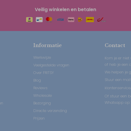
Veilig winkelen en betalen
Informatie
Contact
Werkwijze
Kom je er niet 
of heb je een
Veelgestelde vragen
We helpen je 
Over FRITSY
Stuur een mail
Blog
Reviews
klantenservice
Wholesale
Of stuur een b
Whatsapp op: 
en
Bezorging
Directe verzending
Prijzen