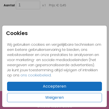
Aantal
x 1
Prijs:
€ 0,45
Kleurrijke & vrolijke ontwerpen
Cookies
Originele kaartjes
Wij gebruiken cookies en vergelijkbare technieken om
Pas zelf het kaartje aan naar jouw wensen
een betere gebruikerservaring te bieden, ons
Bestel gemakkelijk een proefdruk vanaf €1,-
websiteverkeer en onze prestaties te analyseren en
voor marketing- en sociale mediadoeleinden (het
weergeven van gepersonaliseerde advertenties).
Je kunt jouw toestemming altijd wijzigen of intrekken
OMSCHRIJVING
op ons
ons cookiebeleid
.
naturel (recycled) 12 x 18
Accepteren
Prijs:
€ 0,45
per 1
Weigeren
Unieke illustraties