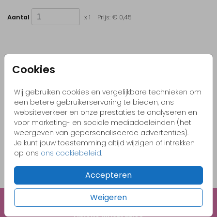
Aantal
x 1
Prijs:
€ 0,45
Cookies
Kleurrijke & vrolijke ontwerpen
Originele kaartjes
Wij gebruiken cookies en vergelijkbare technieken om
Pas zelf het kaartje aan naar jouw wensen
een betere gebruikerservaring te bieden, ons
websiteverkeer en onze prestaties te analyseren en
Bestel gemakkelijk een proefdruk vanaf €1,-
voor marketing- en sociale mediadoeleinden (het
weergeven van gepersonaliseerde advertenties).
Je kunt jouw toestemming altijd wijzigen of intrekken
OMSCHRIJVING
op ons
ons cookiebeleid
.
naturel (recycled) 15 x 11
Accepteren
Prijs:
€ 0,45
per 1
Weigeren