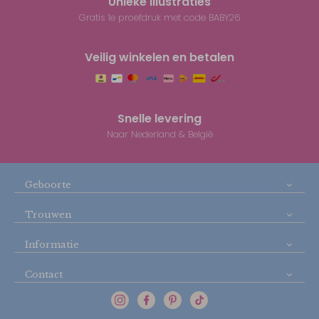
Unieke illustraties
Gratis 1e proefdruk met code BABY26
Veilig winkelen en betalen
Snelle levering
Naar Nederland & België
Geboorte
Trouwen
Informatie
Contact