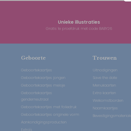
Unieke illustraties
Gratis 1e proefdruk met code BABY26
Geboorte
Trouwen
Geboortekaartjes
Uitnodigingen
Geboortekaartjes jongen
Save the date
Geboortekaartjes meisje
Menukaarten
Geboortekaartjes
Extra kaarten
genderneutraal
Welkomstborden
Geboortekaartjes met foliedruk
Naamkaartjes
Geboortekaartjes originele vorm
Bevestigingsmaterial
Aankondigingsproducten
Extra's