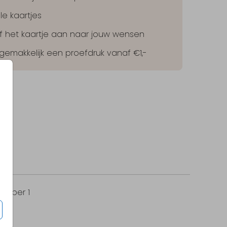
le kaartjes
lf het kaartje aan naar jouw wensen
 gemakkelijk een proefdruk vanaf €1,-
9
per 1