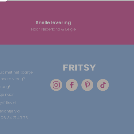
Snelle levering
Naar Nederland & België
uit met het kaartje
 andere vraag?
graag!
tje naar:
@fritsy.nl
erichtje via
06 34 21 43 75