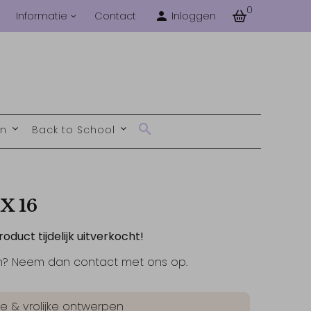
0
Informatie
Contact
Inloggen
en
Back to School
X 16
roduct tijdelijk uitverkocht!
n? Neem dan contact met ons op.
jke & vrolijke ontwerpen