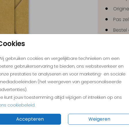
Origine
Pas ze
Bestel
Cookies
Wij gebruiken cookies en vergelijkbare technieken om een
betere gebruikerservaring te bieden, ons websiteverkeer en
onze prestaties te analyseren en voor marketing- en sociale
mediadoeleinden (het weergeven van gepersonaliseerde
advertenties).
Je kunt jouw toestemming altijd wijzigen of intrekken op ons
ons cookiebeleid
.
Prijs:
€ 0,6
Accepteren
Weigeren