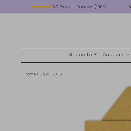
5,0 Google Reviews (100+)
B
Geboorte
Cadeaus
home
>
Goud 16 X 16