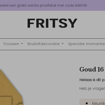
estel een gratis eerste proefdruk met code BABY26
Trouwen
Bruiloftdecoratie
Speciale moment
Goud 16 
Helaas is dit p
Heb je vrage
Kleurri