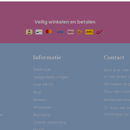
Veilig winkelen en betalen
Informatie
Contact
Werkwijze
Kom je er niet 
of heb je een
Veelgestelde vragen
We helpen je 
Over FRITSY
Stuur een mail
Blog
Reviews
klantenservice
Wholesale
Of stuur een b
Whatsapp op: 
en
Bezorging
Directe verzending
Prijzen