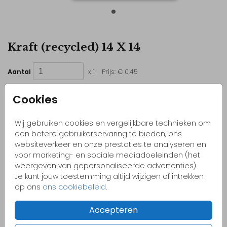
Kraft (recycled) 14 X 14
Aantal
x 1
Prijs:
€ 0,45
Cookies
Wij gebruiken cookies en vergelijkbare technieken om
Kleurrijke & vrolijke ontwerpen
een betere gebruikerservaring te bieden, ons
Originele kaartjes
websiteverkeer en onze prestaties te analyseren en
voor marketing- en sociale mediadoeleinden (het
Pas zelf het kaartje aan naar jouw wensen
weergeven van gepersonaliseerde advertenties).
Bestel gemakkelijk een proefdruk vanaf €1,-
Je kunt jouw toestemming altijd wijzigen of intrekken
op ons
ons cookiebeleid
.
Accepteren
OMSCHRIJVING
kraft (recycled) 14 x 14