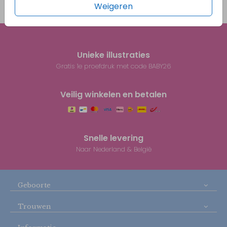
Weigeren
Prijs:
€ 0,45
per 1
Unieke illustraties
Gratis 1e proefdruk met code BABY26
Veilig winkelen en betalen
Snelle levering
Naar Nederland & België
Geboorte
Trouwen