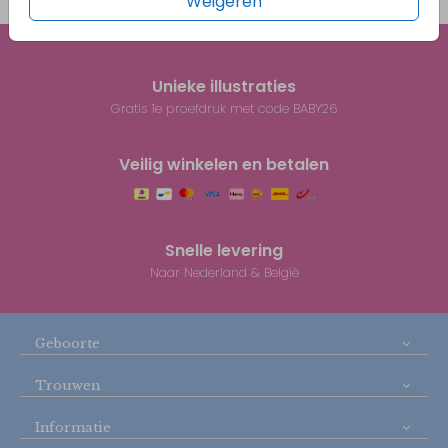
Weigeren
Prijs:
€ 0,45
per 1
Unieke illustraties
Gratis 1e proefdruk met code BABY26
Veilig winkelen en betalen
Snelle levering
Naar Nederland & België
Geboorte
Trouwen
Informatie