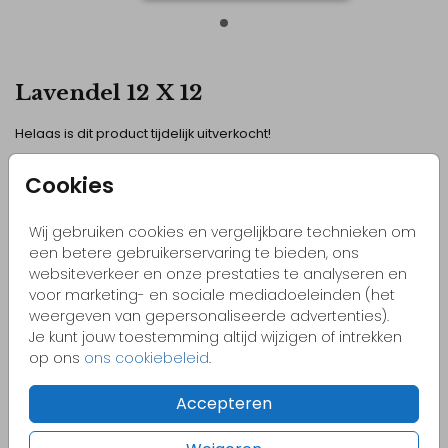
Lavendel 12 X 12
Helaas is dit product tijdelijk uitverkocht!
Heb je vragen? Neem dan contact met ons op.
Cookies
Kleurrijke & vrolijke ontwerpen
Wij gebruiken cookies en vergelijkbare technieken om
een betere gebruikerservaring te bieden, ons
Originele kaartjes
websiteverkeer en onze prestaties te analyseren en
Pas zelf het kaartje aan naar jouw wensen
voor marketing- en sociale mediadoeleinden (het
weergeven van gepersonaliseerde advertenties).
Bestel gemakkelijk een proefdruk vanaf €1,-
Je kunt jouw toestemming altijd wijzigen of intrekken
op ons
ons cookiebeleid
.
OMSCHRIJVING
Accepteren
lavendel 12 x 12