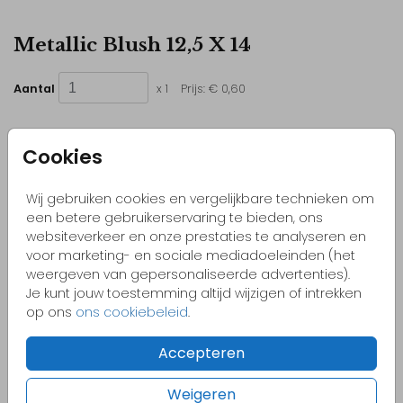
Metallic Blush 12,5 X 14
Aantal
x 1
Prijs:
€ 0,60
Cookies
Kleurrijke & vrolijke ontwerpen
Wij gebruiken cookies en vergelijkbare technieken om
Originele kaartjes
een betere gebruikerservaring te bieden, ons
websiteverkeer en onze prestaties te analyseren en
Pas zelf het kaartje aan naar jouw wensen
voor marketing- en sociale mediadoeleinden (het
Bestel gemakkelijk een proefdruk vanaf €1,-
weergeven van gepersonaliseerde advertenties).
Je kunt jouw toestemming altijd wijzigen of intrekken
op ons
ons cookiebeleid
.
OMSCHRIJVING
Accepteren
metallic blush 12,5 x 14
Prijs:
€ 0,60
Weigeren
per 1