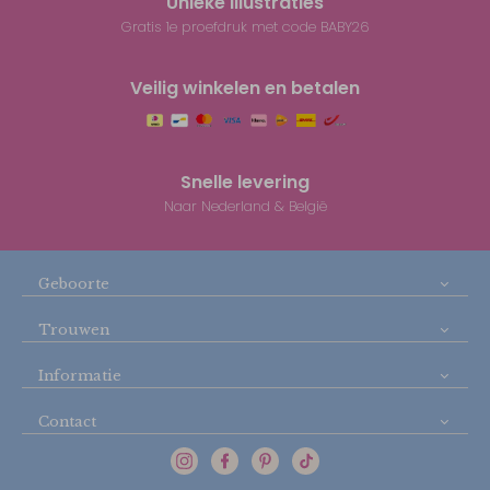
Unieke illustraties
Gratis 1e proefdruk met code BABY26
Veilig winkelen en betalen
Snelle levering
Naar Nederland & België
Geboorte
Trouwen
Informatie
Contact