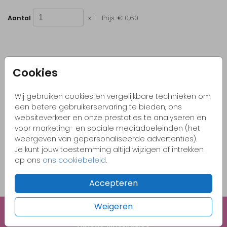
Aantal
x 1
Prijs:
€ 0,60
Cookies
Kleurrijke & vrolijke ontwerpen
Originele kaartjes
Wij gebruiken cookies en vergelijkbare technieken om
Pas zelf het kaartje aan naar jouw wensen
een betere gebruikerservaring te bieden, ons
websiteverkeer en onze prestaties te analyseren en
Bestel gemakkelijk een proefdruk vanaf €1,-
voor marketing- en sociale mediadoeleinden (het
weergeven van gepersonaliseerde advertenties).
Je kunt jouw toestemming altijd wijzigen of intrekken
OMSCHRIJVING
op ons
ons cookiebeleid
.
metallic blush 15 x 11
Accepteren
Prijs:
€ 0,60
per 1
Weigeren