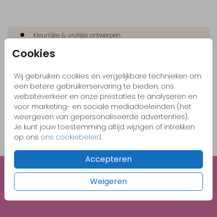
Kleurrijke & vrolijke ontwerpen
Cookies
Originele kaartjes
Pas zelf het kaartje aan naar jouw wensen
Wij gebruiken cookies en vergelijkbare technieken om
Bestel gemakkelijk een proefdruk vanaf €1,-
een betere gebruikerservaring te bieden, ons
websiteverkeer en onze prestaties te analyseren en
voor marketing- en sociale mediadoeleinden (het
weergeven van gepersonaliseerde advertenties).
OMSCHRIJVING
Je kunt jouw toestemming altijd wijzigen of intrekken
metallic blush 22 x 11
op ons
ons cookiebeleid
.
Prijs:
€ 0,69
per 1
Accepteren
Weigeren
Unieke illustraties
Gratis 1e proefdruk met code BABY26