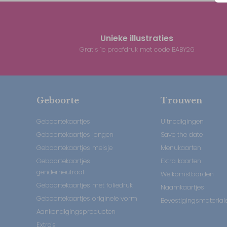
Unieke illustraties
Gratis 1e proefdruk met code BABY26
Geboorte
Trouwen
Geboortekaartjes
Uitnodigingen
Geboortekaartjes jongen
Save the date
Geboortekaartjes meisje
Menukaarten
Geboortekaartjes
Extra kaarten
genderneutraal
Welkomstborden
Geboortekaartjes met foliedruk
Naamkaartjes
Geboortekaartjes originele vorm
Bevestigingsmaterial
Aankondigingsproducten
Extra's