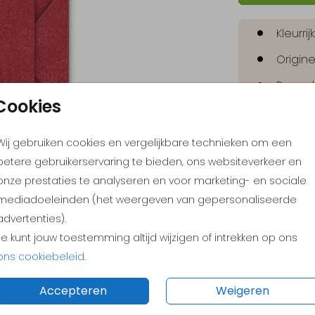
Kleurri
Origine
Pas ze
Cookies
Bestel
Wij gebruiken cookies en vergelijkbare technieken om een
betere gebruikerservaring te bieden, ons websiteverkeer en
onze prestaties te analyseren en voor marketing- en sociale
mediadoeleinden (het weergeven van gepersonaliseerde
advertenties).
Je kunt jouw toestemming altijd wijzigen of intrekken op ons
ons cookiebeleid
.
Prijs:
€ 0,6
Accepteren
Weigeren