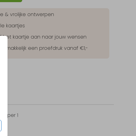
jke & vrolijke ontwerpen
le kaartjes
lf het kaartje aan naar jouw wensen
 gemakkelijk een proefdruk vanaf €1,-
0
per 1