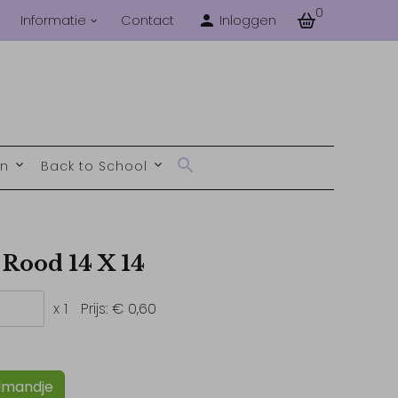
0
Informatie
Contact
Inloggen
en
Back to School
 Rood 14 X 14
x 1
Prijs:
€ 0,60
lmandje