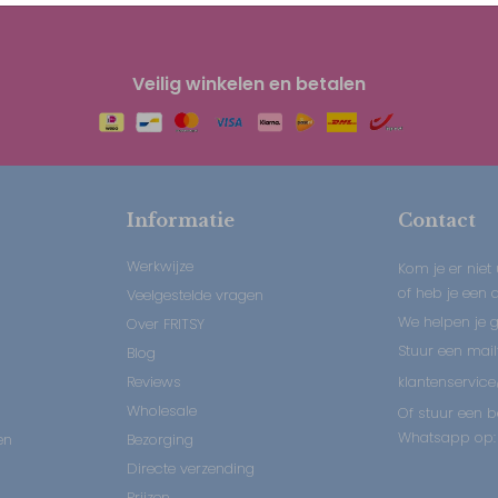
Veilig winkelen en betalen
Informatie
Contact
Werkwijze
Kom je er niet 
of heb je een
Veelgestelde vragen
We helpen je 
Over FRITSY
Stuur een mail
Blog
Reviews
klantenservice
Wholesale
Of stuur een b
Whatsapp op: 
en
Bezorging
Directe verzending
Prijzen