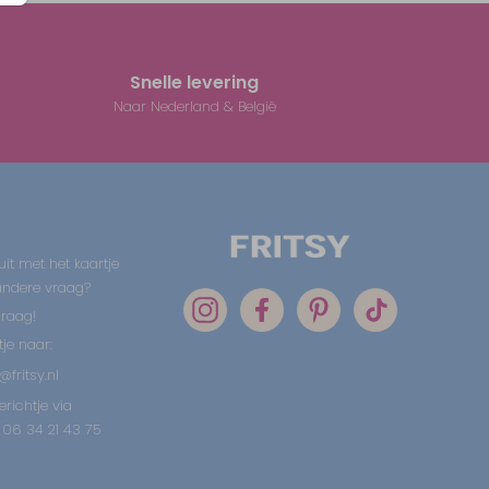
Snelle levering
Naar Nederland & België
uit met het kaartje
 andere vraag?
graag!
tje naar:
@fritsy.nl
erichtje via
06 34 21 43 75