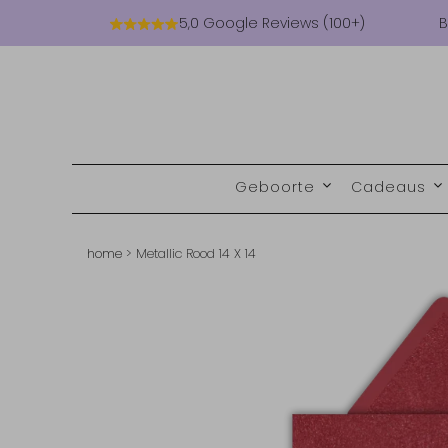
5,0 Google Reviews (100+)
B
Geboorte
Cadeaus
home
>
Metallic Rood 14 X 14