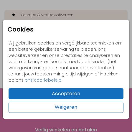
Kleurrijke & vrolijke ontwerpen
Originele kaartjes
Cookies
Pas zelf het kaartje aan naar jouw wensen
Bestel gemakkelijk een proefdruk vanaf €1,-
Wij gebruiken cookies en vergelijkbare technieken om
een betere gebruikerservaring te bieden, ons
websiteverkeer en onze prestaties te analyseren en
voor marketing- en sociale mediadoeleinden (het
OMSCHRIJVING
weergeven van gepersonaliseerde advertenties).
oud-hollands 22 x 11
Je kunt jouw toestemming altijd wijzigen of intrekken
op ons
ons cookiebeleid
.
Prijs:
€ 0,65
per 1
Accepteren
Unieke illustraties
Weigeren
Gratis 1e proefdruk met code BABY26
Veilig winkelen en betalen