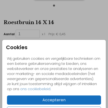
Roestbruin 14 X 14
Aantal
x 1
Prijs:
€ 0,45
Cookies
Wij gebruiken cookies en vergelijkbare technieken om
Kleurrijke & vrolijke ontwerpen
een betere gebruikerservaring te bieden, ons
Originele kaartjes
websiteverkeer en onze prestaties te analyseren en
voor marketing- en sociale mediadoeleinden (het
Pas zelf het kaartje aan naar jouw wensen
weergeven van gepersonaliseerde advertenties).
Bestel gemakkelijk een proefdruk vanaf €1,-
Je kunt jouw toestemming altijd wijzigen of intrekken
op ons
ons cookiebeleid
.
Accepteren
OMSCHRIJVING
roestbruin 14 x 14