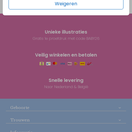
Weigeren
Prijs:
€ 0,45
per 1
Unieke illustraties
Gratis 1e proefdruk met code BABY26
Veilig winkelen en betalen
Snelle levering
Naar Nederland & België
Geboorte
Trouwen