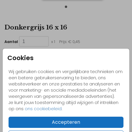
Donkergrijs 16 x 16
Aantal
x 1
Prijs:
€ 0,45
Cookies
Wij gebruiken cookies en vergelijkbare technieken om
Kleurrijke & vrolijke ontwerpen
een betere gebruikerservaring te bieden, ons
Originele kaartjes
websiteverkeer en onze prestaties te analyseren en
voor marketing- en sociale mediadoeleinden (het
Pas zelf het kaartje aan naar jouw wensen
weergeven van gepersonaliseerde advertenties).
Bestel gemakkelijk een proefdruk vanaf €1,-
Je kunt jouw toestemming altijd wijzigen of intrekken
op ons
ons cookiebeleid
.
Accepteren
OMSCHRIJVING
donkergrijs 16 x 16