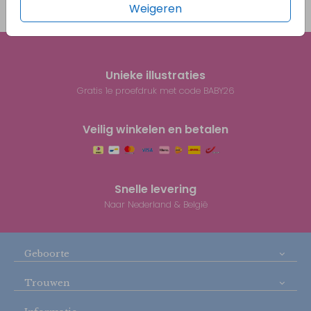
Weigeren
Prijs:
€ 0,45
per 1
Unieke illustraties
Gratis 1e proefdruk met code BABY26
Veilig winkelen en betalen
Snelle levering
Naar Nederland & België
Geboorte
Trouwen