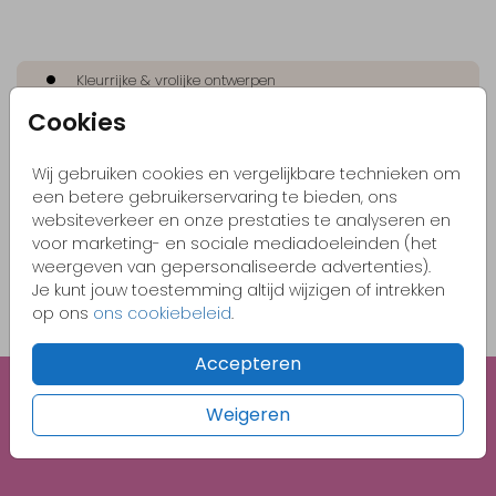
Kleurrijke & vrolijke ontwerpen
Cookies
Originele kaartjes
Pas zelf het kaartje aan naar jouw wensen
Wij gebruiken cookies en vergelijkbare technieken om
Bestel gemakkelijk een proefdruk vanaf €1,-
een betere gebruikerservaring te bieden, ons
websiteverkeer en onze prestaties te analyseren en
voor marketing- en sociale mediadoeleinden (het
weergeven van gepersonaliseerde advertenties).
OMSCHRIJVING
Je kunt jouw toestemming altijd wijzigen of intrekken
metallic beige 22 x 11
op ons
ons cookiebeleid
.
Prijs:
€ 0,69
per 1
Accepteren
Weigeren
Unieke illustraties
Gratis 1e proefdruk met code BABY26