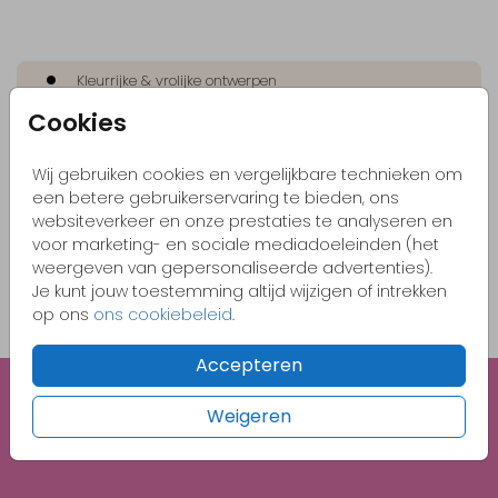
Kleurrijke & vrolijke ontwerpen
Cookies
Originele kaartjes
Pas zelf het kaartje aan naar jouw wensen
Wij gebruiken cookies en vergelijkbare technieken om
Bestel gemakkelijk een proefdruk vanaf €1,-
een betere gebruikerservaring te bieden, ons
websiteverkeer en onze prestaties te analyseren en
voor marketing- en sociale mediadoeleinden (het
weergeven van gepersonaliseerde advertenties).
OMSCHRIJVING
Je kunt jouw toestemming altijd wijzigen of intrekken
Olijfgroen met gouden inlay 22 x 11
op ons
ons cookiebeleid
.
Prijs:
€ 0,75
per 1
Accepteren
Weigeren
Unieke illustraties
Gratis 1e proefdruk met code BABY26