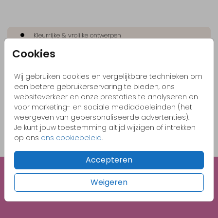
Kleurrijke & vrolijke ontwerpen
Cookies
Originele kaartjes
Pas zelf het kaartje aan naar jouw wensen
Wij gebruiken cookies en vergelijkbare technieken om
Bestel gemakkelijk een proefdruk vanaf €1,-
een betere gebruikerservaring te bieden, ons
websiteverkeer en onze prestaties te analyseren en
voor marketing- en sociale mediadoeleinden (het
weergeven van gepersonaliseerde advertenties).
OMSCHRIJVING
Je kunt jouw toestemming altijd wijzigen of intrekken
Roestbruin met gouden inlay 22 x 11
op ons
ons cookiebeleid
.
Prijs:
€ 0,75
per 1
Accepteren
Weigeren
Unieke illustraties
Gratis 1e proefdruk met code BABY26