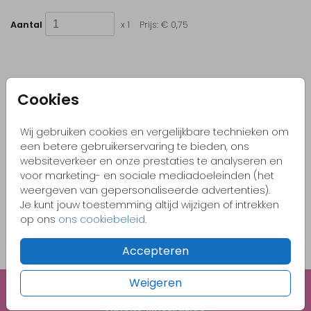
Aantal
x 1
Prijs:
€ 0,75
Cookies
Kleurrijke & vrolijke ontwerpen
Originele kaartjes
Wij gebruiken cookies en vergelijkbare technieken om
Pas zelf het kaartje aan naar jouw wensen
een betere gebruikerservaring te bieden, ons
websiteverkeer en onze prestaties te analyseren en
Bestel gemakkelijk een proefdruk vanaf €1,-
voor marketing- en sociale mediadoeleinden (het
weergeven van gepersonaliseerde advertenties).
Je kunt jouw toestemming altijd wijzigen of intrekken
OMSCHRIJVING
op ons
ons cookiebeleid
.
Zand met gouden inlay 15 x 11
Accepteren
Prijs:
€ 0,75
per 1
Weigeren