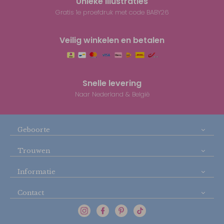
Unieke illustraties
Gratis 1e proefdruk met code BABY26
Veilig winkelen en betalen
Snelle levering
Naar Nederland & België
Geboorte
Trouwen
Informatie
Contact