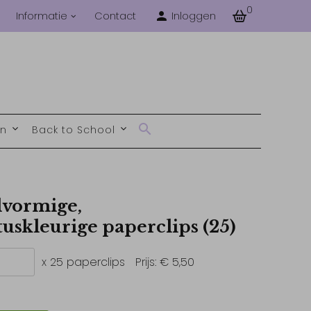
0
Informatie
Contact
Inloggen
en
Back to School
vormige,
uskleurige paperclips (25)
x 25 paperclips
Prijs:
€ 5,50