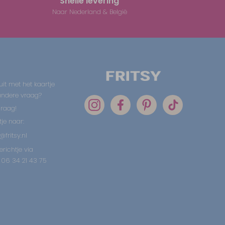
Snelle levering
Naar Nederland & België
uit met het kaartje
 andere vraag?
graag!
tje naar:
@fritsy.nl
erichtje via
06 34 21 43 75