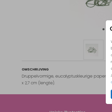
OMSCHRIJVING
Druppelvormige, eucalyptuskleurige paperclips
x 2,7 cm (lengte).