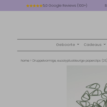
5,0 Google Reviews (100+)
B
Geboorte
Cadeaus
home
>
Druppelvormige, eucalyptuskleurige paperclips (25