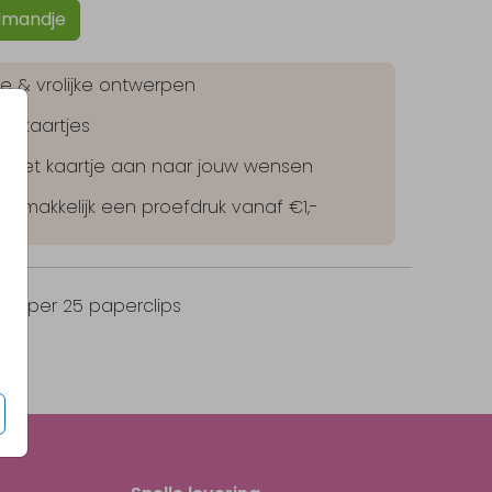
lmandje
jke & vrolijke ontwerpen
le kaartjes
lf het kaartje aan naar jouw wensen
 gemakkelijk een proefdruk vanaf €1,-
50
per 25 paperclips