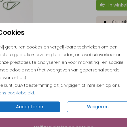
In winke
Kleurri
Cookies
Origine
Pas ze
Wij gebruiken cookies en vergelijkbare technieken om een
Bestel
betere gebruikerservaring te bieden, ons websiteverkeer en
onze prestaties te analyseren en voor marketing- en sociale
mediadoeleinden (het weergeven van gepersonaliseerde
Prijs:
€ 5,
advertenties).
Je kunt jouw toestemming altijd wijzigen of intrekken op ons
 (25 stuks). Formaat: 1,5 cm (breedte)
ons cookiebeleid
.
Accepteren
Weigeren