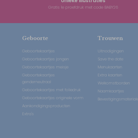
Unieke illustraties
Gratis 1e proefdruk met code BABY26
Geboorte
Trouwen
Geboortekaartjes
Uitnodigingen
Geboortekaartjes jongen
Save the date
Geboortekaartjes meisje
Menukaarten
Geboortekaartjes
Extra kaarten
genderneutraal
Welkomstborden
Geboortekaartjes met foliedruk
Naamkaartjes
Geboortekaartjes originele vorm
Bevestigingsmaterial
Aankondigingsproducten
Extra's