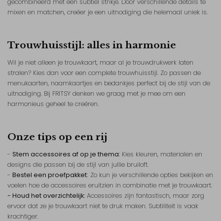
gecombineerd met een subtiel strikje. Door verschillende details te
mixen en matchen, creëer je een uitnodiging die helemaal uniek is.
Trouwhuisstijl: alles in harmonie
Wil je niet alleen je trouwkaart, maar al je trouwdrukwerk laten
stralen? Kies dan voor een complete trouwhuisstijl. Zo passen de
menukaarten, naamkaartjes en bedankjes perfect bij de stijl van de
uitnodiging. Bij FRITSY denken we graag met je mee om een
harmonieus geheel te creëren.
Onze tips op een rij
-
Stem accessoires af op je thema:
Kies kleuren, materialen en
designs die passen bij de stijl van jullie bruiloft.
-
Bestel een proefpakket:
Zo kun je verschillende opties bekijken en
voelen hoe de accessoires eruitzien in combinatie met je trouwkaart.
- Houd het overzichtelijk:
Accessoires zijn fantastisch, maar zorg
ervoor dat ze je trouwkaart niet te druk maken. Subtiliteit is vaak
krachtiger.