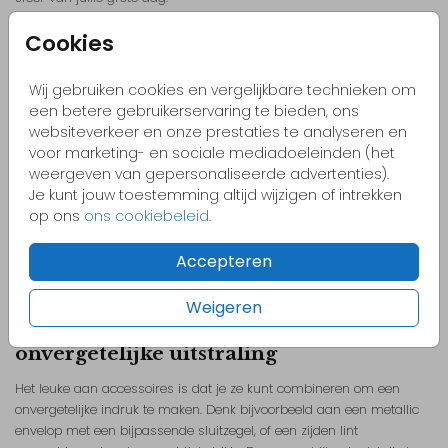
Cookies
De perfecte envelop
Wij gebruiken cookies en vergelijkbare technieken om
Een mooie trouwkaart verdient een mooie envelop. Kies een envelop
een betere gebruikerservaring te bieden, ons
in een bijzondere kleur of ga voor metallic enveloppen voor een extra
websiteverkeer en onze prestaties te analyseren en
glamoureus effect. Bij FRITSY vind je een breed
assortiment aan
voor marketing- en sociale mediadoeleinden (het
enveloppen
die matchen met jullie kaart.
weergeven van gepersonaliseerde advertenties).
Je kunt jouw toestemming altijd wijzigen of intrekken
Overweeg ook om de enveloppen te personaliseren met een
op ons
ons cookiebeleid
.
adressticker
of een uniek ontwerp dat aansluit bij jullie trouwkaart.
Dat maakt het verzenden niet alleen eenvoudiger, maar geeft je
uitnodiging ook direct een persoonlijke uitstraling.
Accepteren
Weigeren
Combineer accessoires voor een
onvergetelijke uitstraling
Het leuke aan accessoires is dat je ze kunt combineren om een
onvergetelijke indruk te maken. Denk bijvoorbeeld aan een metallic
envelop met een bijpassende sluitzegel, of een zijden lint