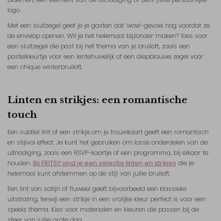
logo.
Met een sluitzegel geef je je gasten dat ‘wow’-gevoel nog voordat ze
de envelop openen. Wil je het helemaal bijzonder maken? Kies voor
een sluitzegel die past bij het thema van je bruiloft, zoals een
pastelkleurtje voor een lentehuwelijk of een diepblauwe zegel voor
een chique winterbruiloft.
Linten en strikjes: een romantische
touch
Een subtiel lint of een strikje om je trouwkaart geeft een romantisch
en stijlvol effect. Je kunt het gebruiken om losse onderdelen van de
uitnodiging, zoals een RSVP-kaartje of een programma, bij elkaar te
houden.
Bij FRITSY vind je een selectie linten en strikjes
die je
helemaal kunt afstemmen op de stijl van jullie bruiloft.
Een lint van satijn of fluweel geeft bijvoorbeeld een klassieke
uitstraling, terwijl een strikje in een vrolijke kleur perfect is voor een
speels thema. Kies voor materialen en kleuren die passen bij de
sfeer van jullie grote dag.