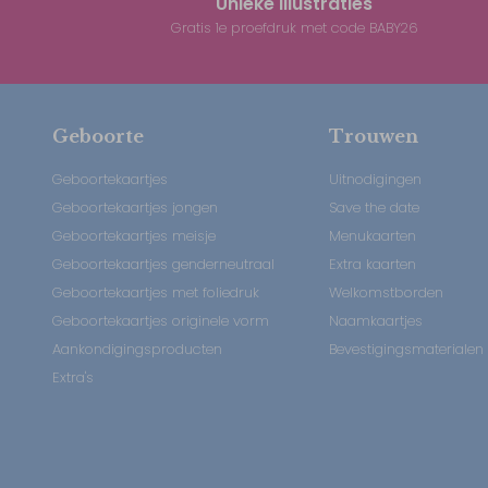
Unieke illustraties
Gratis 1e proefdruk met code BABY26
Geboorte
Trouwen
Geboortekaartjes
Uitnodigingen
Geboortekaartjes jongen
Save the date
Geboortekaartjes meisje
Menukaarten
Geboortekaartjes genderneutraal
Extra kaarten
Geboortekaartjes met foliedruk
Welkomstborden
Geboortekaartjes originele vorm
Naamkaartjes
Aankondigingsproducten
Bevestigingsmaterialen
Extra's