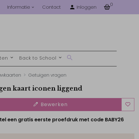
0
Informatie
Contact
Inloggen
nten
Back to School
uwkaarten
Getuigen vragen
gen kaart iconen liggend
Bewerken
tel een gratis eerste proefdruk met code BABY26