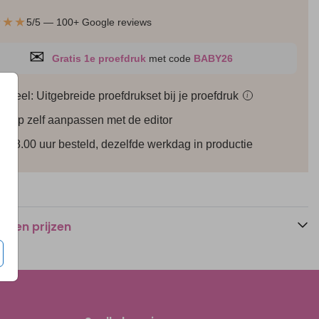
★★★
5/5 — 100+ Google reviews
✉
Gratis 1e proefdruk
met code
BABY26
Getuigen vragen
Getuigen vragen
Ge
ioneel: Uitgebreide proefdrukset bij je
proefdruk
i
werp zelf aanpassen met de editor
r 18.00 uur besteld, dezelfde werkdag in productie
n en prijzen