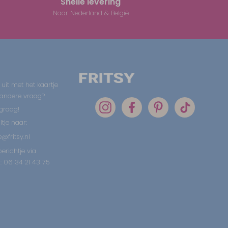
Snelle levering
Naar Nederland & België
 uit met het kaartje
 andere vraag?
graag!
tje naar:
@fritsy.nl
erichtje via
 06 34 21 43 75