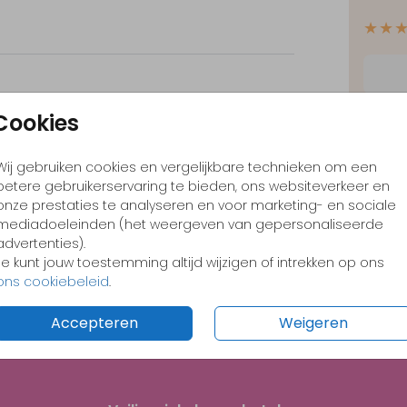
★★
Cookies
Wijnetiket
Wijnetiket
✓
Opt
✓
Ont
Wij gebruiken cookies en vergelijkbare technieken om een
✓
Voo
betere gebruikerservaring te bieden, ons websiteverkeer en
onze prestaties te analyseren en voor marketing- en sociale
mediadoeleinden (het weergeven van gepersonaliseerde
advertenties).
Je kunt jouw toestemming altijd wijzigen of intrekken op ons
ons cookiebeleid
.
Formate
Accepteren
Weigeren