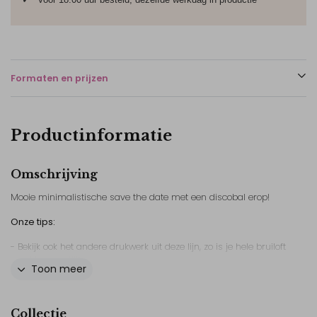
Formaten en prijzen
Productinformatie
Omschrijving
Mooie minimalistische save the date met een discobal erop!
Onze tips:
- Bekijk ook het andere drukwerk uit deze lijn, zo is je hele bruiloft
mooi in een stijl!
Toon meer
- Bestel altijd een proefdruk van je trouwkaart. Zo weet je zeker
dat je helemaal tevreden bent met je bestelling.
Collectie