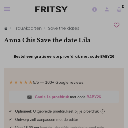
0
Trouwkaarten
Save the dates
Anna Chis Save the date Lila
Bestel een gratis eerste proefdruk met code BABY26
★★★★★
5/5 — 100+ Google reviews
✉
Gratis 1e proefdruk
met code
BABY26
✓
Optioneel: Uitgebreide proefdrukset bij je
proefdruk
i
✓
Ontwerp zelf aanpassen met de editor
✓
Voor 18.00 uur besteld, dezelfde werkdag in productie