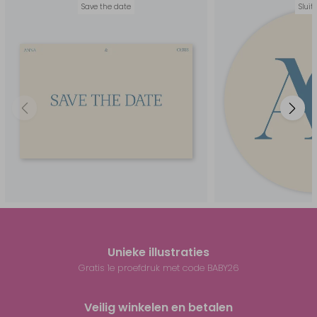
Save the date
Sluit
Unieke illustraties
Gratis 1e proefdruk met code BABY26
Veilig winkelen en betalen