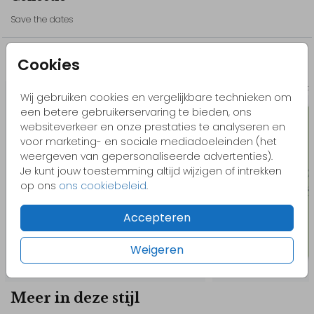
- Pas het design gemakkelijk zelf aan in onze editor. Voeg
bijvoorbeeld elementen toe, bewerk de kleuren of het lettertype.
Save the dates
Wil je liever een ander element? Bekijk dan onze beeldbank.
Cookies
Misschien vind je dit ook leuk
Kom je ergens niet uit of heb je hulp nodig? Neem gerust
contact met ons op, we helpen je graag!
Save t
Wij gebruiken cookies en vergelijkbare technieken om
een betere gebruikerservaring te bieden, ons
// Anna & Chris
websiteverkeer en onze prestaties te analyseren en
voor marketing- en sociale mediadoeleinden (het
weergeven van gepersonaliseerde advertenties).
Je kunt jouw toestemming altijd wijzigen of intrekken
op ons
ons cookiebeleid
.
Accepteren
Weigeren
Meer in deze stijl