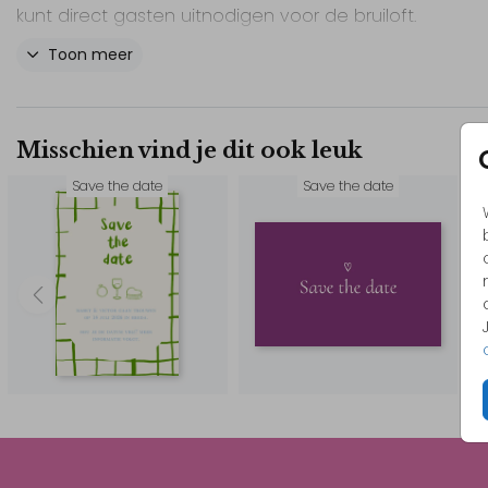
kunt direct gasten uitnodigen voor de bruiloft.
Toon meer
De kaart heeft verschillende kerstelementen die door
zijn getekend.
Misschien vind je dit ook leuk
Kerst, Save the date
Save the date
Save the date