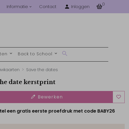
0
Informatie
Contact
Inloggen
nten
Back to School
uwkaarten
Save the dates
he date kerstprint
Bewerken
tel een gratis eerste proefdruk met code BABY26