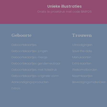
Unieke illustraties
Gratis 1e proefdruk met code BABY26
Geboorte
Trouwen
Geboortekaartjes
Uitnodigingen
Geboortekaartjes jongen
Save the date
Geboortekaartjes meisje
Menukaarten
Geboortekaartjes genderneutraal
Extra kaarten
Geboortekaartjes met foliedruk
Welkomstborden
Geboortekaartjes originele vorm
Naamkaartjes
Aankondigingsproducten
Bevestigingsmaterialen
Extra's