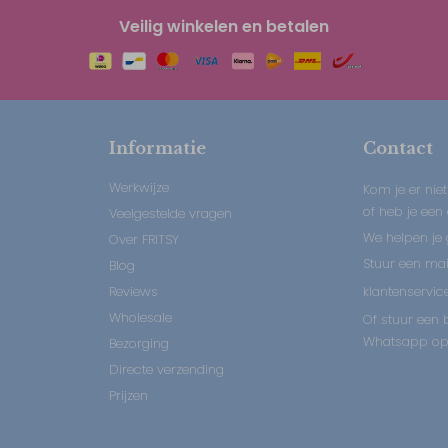
Veilig winkelen en betalen
Informatie
Contact
Werkwijze
Kom je er niet
of heb je een
Veelgestelde vragen
We helpen je 
Over FRITSY
Stuur een mail
Blog
Reviews
klantenservice
Wholesale
Of stuur een b
Whatsapp op:
Bezorging
Directe verzending
Prijzen