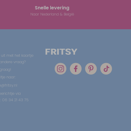
Snelle levering
Naar Nederland & België
 uit met het kaartje
 andere vraag?
graag!
tje naar:
@fritsy.nl
erichtje via
 06 34 21 43 75