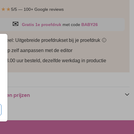
★★★
5/5 — 100+ Google reviews
✉
Gratis 1e proefdruk
met code
BABY26
ioneel: Uitgebreide proefdrukset bij je
proefdruk
i
werp zelf aanpassen met de editor
Save the date
Save the date
S
r 18.00 uur besteld, dezelfde werkdag in productie
n en prijzen