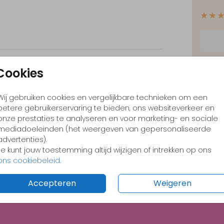
★★
 ons
✓
Opt
Cookies
✓
Ont
Save the date
Save the date
Wij gebruiken cookies en vergelijkbare technieken om een
✓
Voo
betere gebruikerservaring te bieden, ons websiteverkeer en
onze prestaties te analyseren en voor marketing- en sociale
mediadoeleinden (het weergeven van gepersonaliseerde
advertenties).
Je kunt jouw toestemming altijd wijzigen of intrekken op ons
Formate
ons cookiebeleid
.
Accepteren
Weigeren