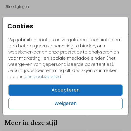
Uitnodigingen
Let op: op een houten ondergrond kan de kleur wit niet worden
afgedrukt. Als er wordt gekozen voor de kleur wit, wordt dit niet
afgedrukt en blijft dat gedeelte van het ontwerp dus leeg.
Cookies
Misschien vind je dit ook leuk
// Anna & Chris
Gelofteboekje
Geloft
Wij gebruiken cookies en vergelijkbare technieken om
een betere gebruikerservaring te bieden, ons
websiteverkeer en onze prestaties te analyseren en
voor marketing- en sociale mediadoeleinden (het
weergeven van gepersonaliseerde advertenties).
Je kunt jouw toestemming altijd wijzigen of intrekken
op ons
ons cookiebeleid
.
Accepteren
Weigeren
Meer in deze stijl