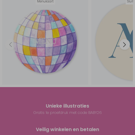
Menukaart
Sluit
Unieke illustraties
Gratis 1e proefdruk met code BABY26
Veilig winkelen en betalen