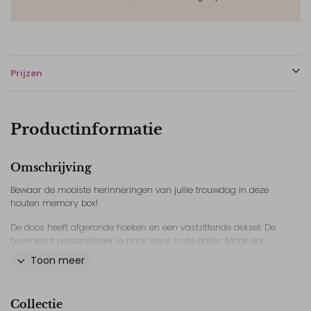
Prijzen
Productinformatie
Omschrijving
Bewaar de mooiste herinneringen van jullie trouwdag in deze
houten memory box!
De doos heeft afgeronde hoeken en een vastzittende deksel. De
bovenkant personaliseer je naar wens in de editor. Maak een
bewaardoos die past bij je trouwuitnodiging!
Toon meer
De bewaardoos is gemaakt van grenenhout, aangezien dit op
een andere manier geproduceerd wordt dan trouwkaarten kan
Collectie
de kleur nét iets anders uitpakken. Elke doos is uniek.