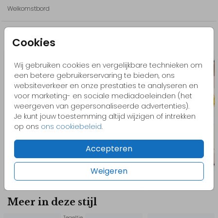
Wil je liever een ander element? Bekijk dan onze beeldbank.
Welkomstbord
Kom je ergens niet uit of heb je hulp nodig? Neem gerust
contact met ons op, we helpen je graag!
Misschien vind je dit ook leuk
Cookies
// Holly & James
Wij gebruiken cookies en vergelijkbare technieken om
een betere gebruikerservaring te bieden, ons
websiteverkeer en onze prestaties te analyseren en
voor marketing- en sociale mediadoeleinden (het
weergeven van gepersonaliseerde advertenties).
Je kunt jouw toestemming altijd wijzigen of intrekken
op ons
ons cookiebeleid
.
Accepteren
Weigeren
Meer in deze stijl
Tegeltje