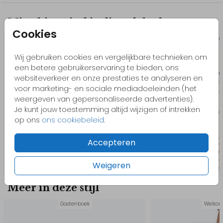
Misschien vind je dit ook leuk
Cookies
Welkomstbord
Welkom
Wij gebruiken cookies en vergelijkbare technieken om
een betere gebruikerservaring te bieden, ons
websiteverkeer en onze prestaties te analyseren en
voor marketing- en sociale mediadoeleinden (het
weergeven van gepersonaliseerde advertenties).
Je kunt jouw toestemming altijd wijzigen of intrekken
op ons
ons cookiebeleid
.
Accepteren
Weigeren
Meer in deze stijl
Gastenboek
Welkom