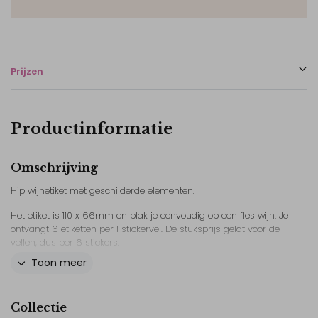
Prijzen
Productinformatie
Omschrijving
Hip wijnetiket met geschilderde elementen.
Het etiket is 110 x 66mm en plak je eenvoudig op een fles wijn. Je
ontvangt 6 etiketten per 1 stickervel. De stuksprijs geldt voor de
vellen, dus per 6 stickers.
Toon meer
Een wijnetiket is een originele manier om iemand als getuige of
ceremoniemeester te vragen!
Bekijk ook het andere drukwerk uit deze lijn, zo is je hele bruiloft
Collectie