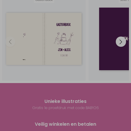
Unieke illustraties
Gratis 1e proefdruk met code BABY26
Veilig winkelen en betalen