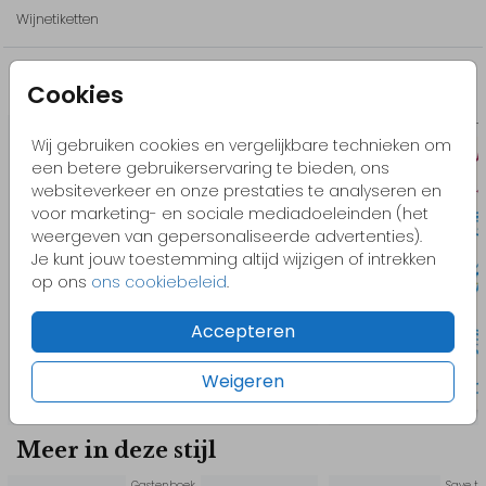
mooi in een stijl!
Wijnetiketten
Pas het design gemakkelijk zelf aan in onze editor. Voeg
bijvoorbeeld elementen toe, bewerk de kleuren of het lettertype.
Misschien vind je dit ook leuk
Cookies
// Jim & Alice
Wijnetiket
Wijne
Wij gebruiken cookies en vergelijkbare technieken om
een betere gebruikerservaring te bieden, ons
websiteverkeer en onze prestaties te analyseren en
voor marketing- en sociale mediadoeleinden (het
weergeven van gepersonaliseerde advertenties).
Je kunt jouw toestemming altijd wijzigen of intrekken
op ons
ons cookiebeleid
.
Accepteren
Weigeren
Meer in deze stijl
Gastenboek
Save t