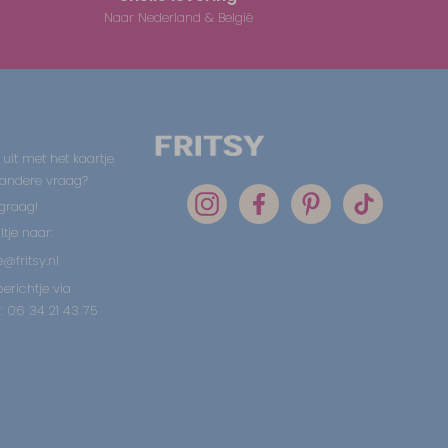
Naar Nederland & België
 uit met het kaartje
 andere vraag?
graag!
tje naar:
@fritsy.nl
erichtje via
 06 34 21 43 75