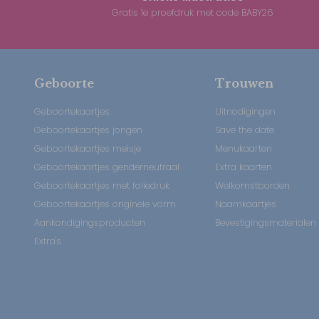
Gratis 1e proefdruk met code BABY26
Geboorte
Trouwen
Geboortekaartjes
Uitnodigingen
Geboortekaartjes jongen
Save the date
Geboortekaartjes meisje
Menukaarten
Geboortekaartjes genderneutraal
Extra kaarten
Geboortekaartjes met foliedruk
Welkomstborden
Geboortekaartjes originele vorm
Naamkaartjes
Aankondigingsproducten
Bevestigingsmaterialen
Extra's