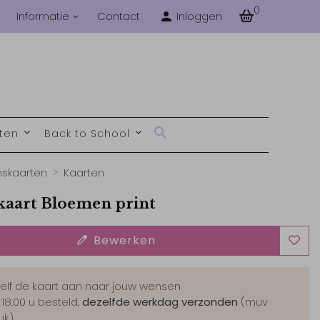
0
Informatie
Contact
Inloggen
nten
Back to School
skaarten
Kaarten
aart Bloemen print
Bewerken
zelf de kaart aan naar jouw wensen
 18.00 u besteld,
dezelfde werkdag verzonden
(muv
uk)