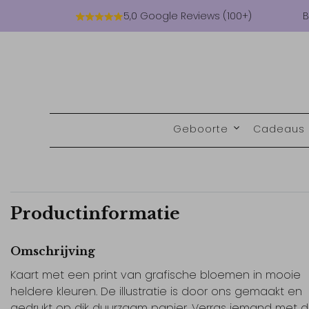
5,0 Google Reviews (100+)
B
Geboorte
Cadeaus
Productinformatie
Omschrijving
Kaart met een print van grafische bloemen in mooie
heldere kleuren. De illustratie is door ons gemaakt en
gedrukt op dik duurzaam papier. Verras iemand met 