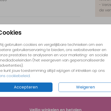
- Verz
de ver
Cookies
Formate
Wij gebruiken cookies en vergelijkbare technieken om een
betere gebruikerservaring te bieden, ons websiteverkeer en
onze prestaties te analyseren en voor marketing- en sociale
mediadoeleinden (het weergeven van gepersonaliseerde
advertenties).
Je kunt jouw toestemming altijd wijzigen of intrekken op ons
ons cookiebeleid
.
Accepteren
Weigeren
Veilig winkelen en betalen