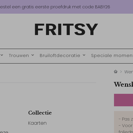
estel een gratis eerste proefdruk met code BABY26
Trouwen
Bruiloftdecoratie
Speciale mome
Wen
Wensk
Collectie
- Pas 
Kaarten
- Voor
foliedr
deze