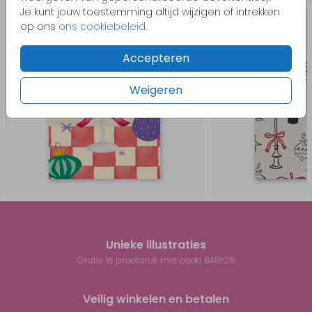
Je kunt jouw toestemming altijd wijzigen of intrekken
op ons
ons cookiebeleid
.
Accepteren
Weigeren
Unieke illustraties
Gratis 1e proefdruk met code BABY26
Veilig winkelen en betalen