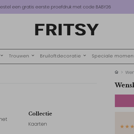
estel een gratis eerste proefdruk met code BABY26
Trouwen
Bruiloftdecoratie
Speciale mome
Wen
Wensk
Collectie
met
Kaarten
★★