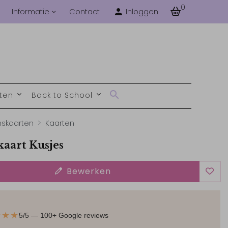
0
Informatie
Contact
Inloggen
nten
Back to School
skaarten
Kaarten
aart Kusjes
Bewerken
★★★
5/5 — 100+ Google reviews