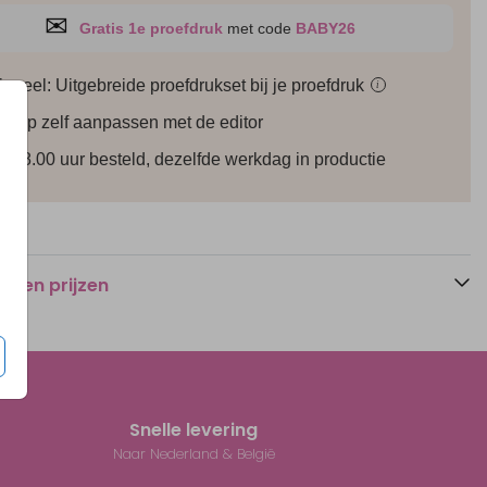
✉
Gratis 1e proefdruk
met code
BABY26
ioneel: Uitgebreide proefdrukset bij je
proefdruk
i
werp zelf aanpassen met de editor
r 18.00 uur besteld, dezelfde werkdag in productie
n en prijzen
Snelle levering
Naar Nederland & België