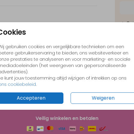
✓
Opt
Cookies
✓
Ont
✓
Voo
Wij gebruiken cookies en vergelijkbare technieken om een
betere gebruikerservaring te bieden, ons websiteverkeer en
onze prestaties te analyseren en voor marketing- en sociale
mediadoeleinden (het weergeven van gepersonaliseerde
advertenties).
Je kunt jouw toestemming altijd wijzigen of intrekken op ons
Formate
ons cookiebeleid
.
Accepteren
Weigeren
Veilig winkelen en betalen